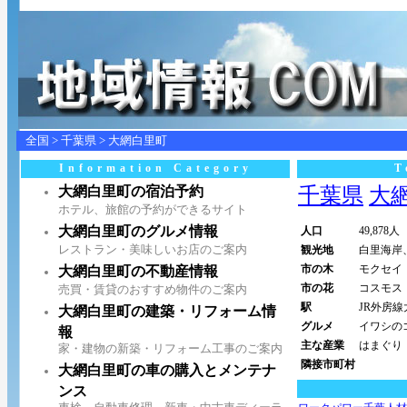
全国
>
千葉県
>
大網白里町
Information Category
T
大網白里町の宿泊予約
千葉県
大網白
ホテル、旅館の予約ができるサイト
大網白里町のグルメ情報
人口
49,878人
レストラン・美味しいお店のご案内
観光地
白里海岸
市の木
モクセイ
大網白里町の不動産情報
市の花
コスモス
売買・賃貸のおすすめ物件のご案内
駅
JR外房
大網白里町の建築・リフォーム情
グルメ
イワシの
報
主な産業
はまぐり
家・建物の新築・リフォーム工事のご案内
隣接市町村
大網白里町の車の購入とメンテナ
ンス