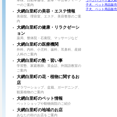
車検、自動車修理、新車・中古車ディーラ
ワークパワー千葉人材
ーのご案内
子犬、ペット用品販売
子犬、ペット用品販売
大網白里町の美容・エステ情報
美容院、理容室、エステ、美容整形のご案
内
大網白里町の健康・リラクゼーシ
ョン
薬局、整体院・石膏院、マッサージなど
大網白里町の医療機関
外科、内科、小児科、歯科、耳鼻科、産婦
人科のご案内
大網白里町の塾・習い事
学習塾、家庭教師、英会話、外国語教室の
ご案内
大網白里町の花・植物に関するお
店
フラワーショップ、盆栽、ガーデニング、
観葉植物のご案内
大網白里町のペット情報
ペットショップや動物病院のご紹介
大網白里町の地域のお店
あなたの街のお店をご案内